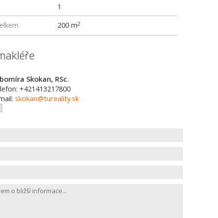
1
elkem
200 m
2
makléře
bomíra Skokan, RSc.
lefon: +421413217800
mail:
skokan@tureality.sk