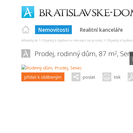
Nemovitosti
Realitní kanceláře
>
>
AReality.sk
Objekty k bydlení a rekreaci na prodej
Objekty k bydlení
Prodej, rodinný dům, 87 m
,
Sen
2
přidat k oblíbeným
poslat
tisk