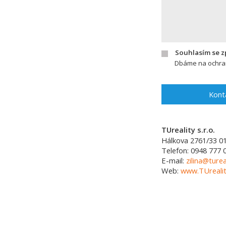
Souhlasím se 
Dbáme na ochran
Kont
TUreality s.r.o.
Hálkova 2761/33
0
Telefon:
0948 777 
E-mail:
zilina@turea
Web:
www.TUrealit