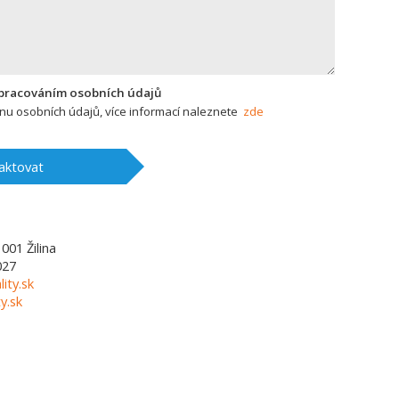
zpracováním osobních údajů
u osobních údajů, více informací naleznete
zde
aktovat
1001
Žilina
027
lity.sk
y.sk