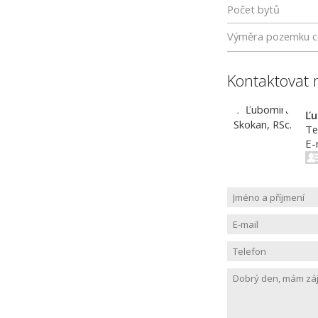
Počet bytů
Výměra pozemku c
Kontaktovat 
Ľu
Te
E-