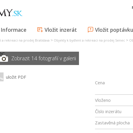
Informace
Vložit inzerát
Vložit poptávk
>
>
 a rekreaci na prodej Bratislava
Objekty k bydlení a rekreaci na prodej Senec
Ob
ec
Zobrazit 14 fotografií v galerii
uložit PDF
Cena
Vloženo
Číslo inzerátu
Zastavěná plocha