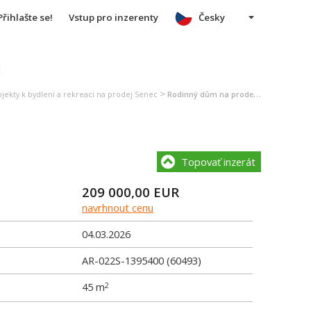
Přihlašte se!
Vstup pro inzerenty
Česky
u
>
jekty k bydlení a rekreaci na prodej Senec
Rodinný dům na prodej Senec
Topovať inzerát
209 000,00
EUR
navrhnout cenu
04.03.2026
AR-022S-1395400 (60493)
45 m
2