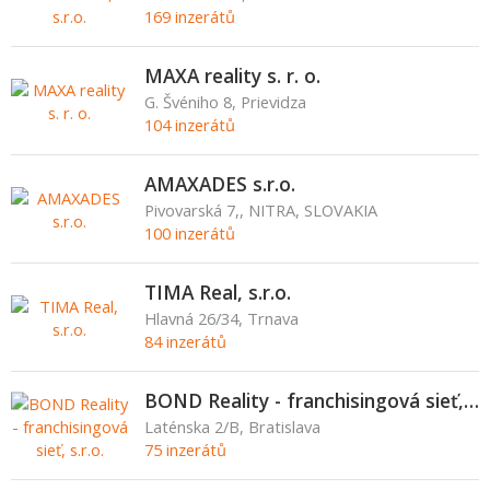
169 inzerátů
MAXA reality s. r. o.
G. Švéniho 8, Prievidza
104 inzerátů
AMAXADES s.r.o.
Pivovarská 7,, NITRA, SLOVAKIA
100 inzerátů
TIMA Real, s.r.o.
Hlavná 26/34, Trnava
84 inzerátů
BOND Reality - franchisingová sieť, s.r.o.
Laténska 2/B, Bratislava
75 inzerátů