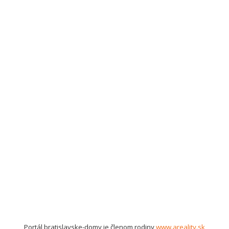
Portál bratislavske-domy je členom rodiny
www.areality.sk