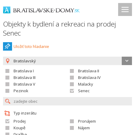
Objekty k bydlení a rekreaci na prodej
Senec
Uložiť toto hladanie
Bratislavský
Bratislava I
Bratislava II
Bratislava III
Bratislava IV
Bratislava V
Malacky
Pezinok
Senec
Typ inzerátu
Prodej
Pronájem
Koupě
Nájem
Dražba