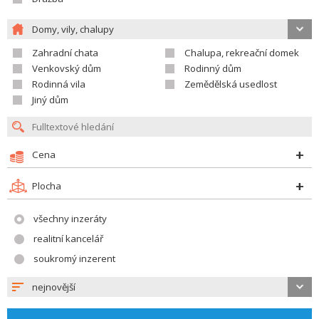
Domy, vily, chalupy
Zahradní chata
Chalupa, rekreační domek
Venkovský dům
Rodinný dům
Rodinná vila
Zemědělská usedlost
Jiný dům
Cena
Plocha
všechny inzeráty
realitní kancelář
soukromý inzerent
nejnovější