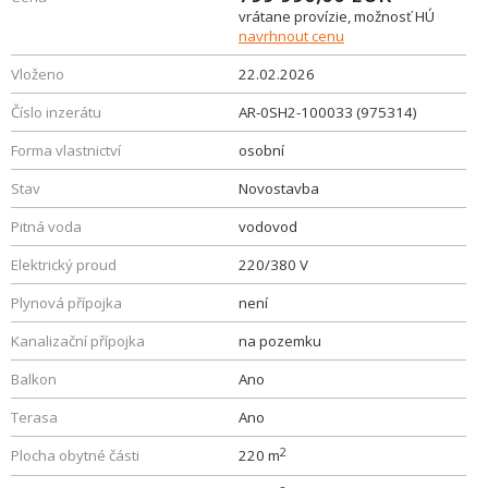
vrátane provízie, možnosť HÚ
navrhnout cenu
Vloženo
22.02.2026
Číslo inzerátu
AR-0SH2-100033 (975314)
Forma vlastnictví
osobní
Stav
Novostavba
Pitná voda
vodovod
Elektrický proud
220/380 V
Plynová přípojka
není
Kanalizační přípojka
na pozemku
Balkon
Ano
Terasa
Ano
2
Plocha obytné části
220 m