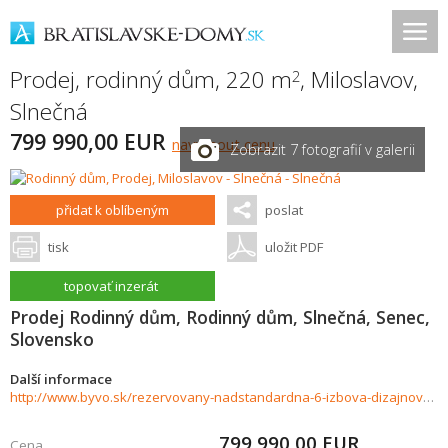
Prodej, rodinný dům, 220 m
,
Miloslavov
,
2
Slnečná
799 990,00 EUR
navrhnout cenu
Zobrazit 7 fotografií v galerii
přidat k oblíbeným
poslat
tisk
uložit PDF
topovať inzerát
Prodej Rodinný dům, Rodinný dům, Slnečná, Senec,
Slovensko
Další informace
http://www.byvo.sk/rezervovany-nadstandardna-6-izbova-dizajnova-vila-s-bazenom-975314
799 990,00
EUR
Cena