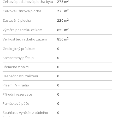
2
Celková podlahová plocha bytu
275 m
2
Celková užitková plocha
275 m
2
Zastavěná plocha
220 m
2
Výměra pozemku celkem
850 m
2
Velikost technického zázemí
850 m
Geologický průzkum
0
Samostatný přístup
0
Břemeno z nájmu
0
Bezpečnostní zařízení
0
Příjem TV + rádio
0
Přírodní rezervace
0
Památková péče
0
Souhlas s vynětím z půdního
0