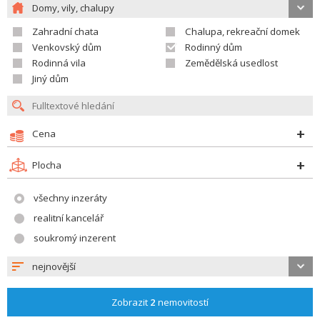
Domy, vily, chalupy
Zahradní chata
Chalupa, rekreační domek
Venkovský dům
Rodinný dům
Rodinná vila
Zemědělská usedlost
Jiný dům
Cena
Plocha
všechny inzeráty
realitní kancelář
soukromý inzerent
nejnovější
Zobrazit
2
nemovitostí