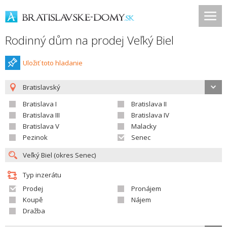
Rodinný dům na prodej Veľký Biel
Uložiť toto hladanie
Bratislavský
Bratislava I
Bratislava II
Bratislava III
Bratislava IV
Bratislava V
Malacky
Pezinok
Senec
Typ inzerátu
Prodej
Pronájem
Koupě
Nájem
Dražba