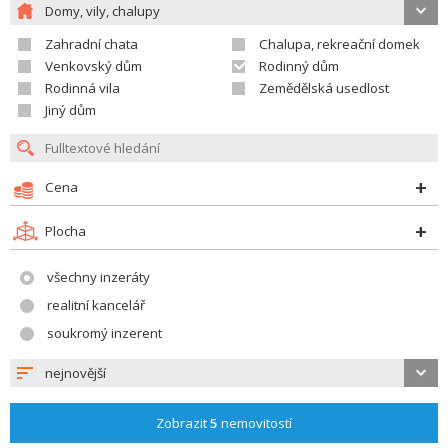
Domy, vily, chalupy
Zahradní chata
Chalupa, rekreační domek
Venkovský dům
Rodinný dům
Rodinná vila
Zemědělská usedlost
Jiný dům
Cena
Plocha
všechny inzeráty
realitní kancelář
soukromý inzerent
nejnovější
Zobrazit
5
nemovitostí