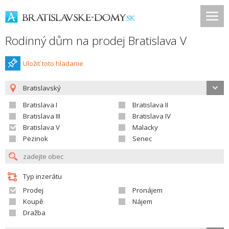
Rodinný dům na prodej Bratislava V
Uložiť toto hladanie
Bratislavský
Bratislava I
Bratislava II
Bratislava III
Bratislava IV
Bratislava V
Malacky
Pezinok
Senec
Typ inzerátu
Prodej
Pronájem
Koupě
Nájem
Dražba