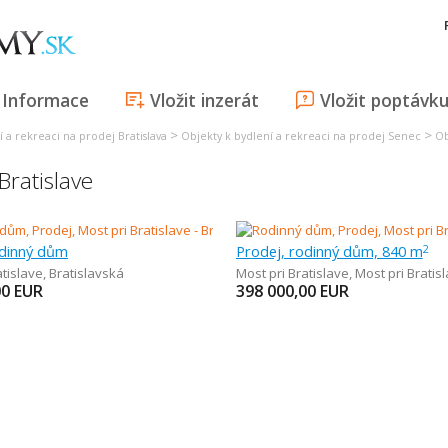
Informace
Vložit inzerát
Vložit poptávk
>
>
 a rekreaci na prodej Bratislava
Objekty k bydlení a rekreaci na prodej Senec
Ob
ratislave
odinný dům
Prodej, rodinný dům, 840 m
2
atislave
,
Bratislavská
Most pri Bratislave
,
Most pri Bratis
00
EUR
398 000,00
EUR