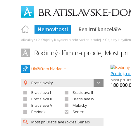
Nemovitosti
Realitní kanceláře
>
>
AReality.sk
Objekty k bydlení a rekreaci na prodej
Objekty k bydlení
Rodinný dům na prodej Most pri B
Uložiť toto hladanie
Prodej, r
Most pri Br
Bratislavský
180 000,
Bratislava I
Bratislava II
Bratislava III
Bratislava IV
Bratislava V
Malacky
Pezinok
Senec