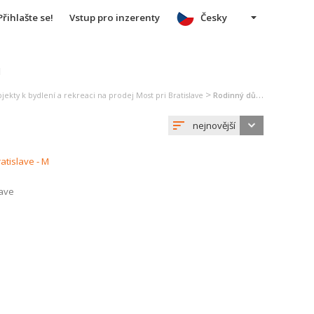
Přihlašte se!
Vstup pro inzerenty
Česky
u
>
jekty k bydlení a rekreaci na prodej Most pri Bratislave
Rodinný dům na prodej Most pri Bratislave
nejnovější
lave