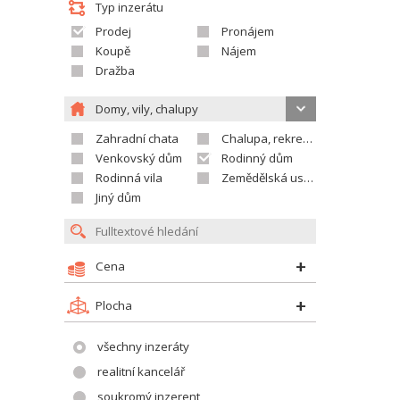
Typ inzerátu
Prodej
Pronájem
Koupě
Nájem
Dražba
Domy, vily, chalupy
Zahradní chata
Chalupa, rekreační domek
Venkovský dům
Rodinný dům
Rodinná vila
Zemědělská usedlost
Jiný dům
Cena
Plocha
všechny inzeráty
realitní kancelář
soukromý inzerent