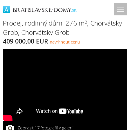
Prodej, rodinný dům, 276 m
,
Chorvátsky
2
Grob
,
Chorvátsky Grob
409 000,00 EUR
navrhnout cenu
Zobrazit 17 fotografií v galerii