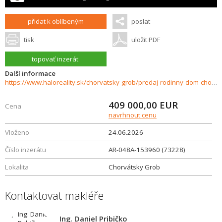
přidat k oblíbeným
poslat
tisk
uložit PDF
topovať inzerát
Další informace
https://www.haloreality.sk/chorvatsky-grob/predaj-rodinny-dom-chorvatsky-grob-jastrabia---novostavba---exkluzivne-halo-reality/73228
409 000,00
EUR
Cena
navrhnout cenu
Vloženo
24.06.2026
Číslo inzerátu
AR-048A-153960 (73228)
Lokalita
Chorvátsky Grob
Kontaktovat makléře
Ing. Daniel Pribičko