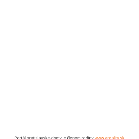
Portál bratislavske-domy je členom rodiny
www.areality.sk