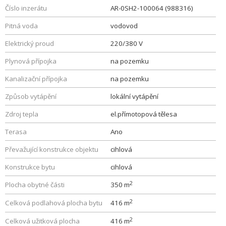
Číslo inzerátu
AR-0SH2-100064 (988316)
Pitná voda
vodovod
Elektrický proud
220/380 V
Plynová přípojka
na pozemku
Kanalizační přípojka
na pozemku
Způsob vytápění
lokální vytápění
Zdroj tepla
el.přímotopová tělesa
Terasa
Ano
Převažující konstrukce objektu
cihlová
Konstrukce bytu
cihlová
2
Plocha obytné části
350 m
2
Celková podlahová plocha bytu
416 m
2
Celková užitková plocha
416 m