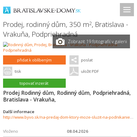
Prodej, rodinný dům, 350 m
,
Bratislava -
2
Vrakuňa
,
Podpriehradná
Zobrazit 19 fotografií v galerii
přidat k oblíbeným
poslat
tisk
uložit PDF
topovať inzerát
Prodej Rodinný dům, Rodinný dům, Podpriehradná,
Bratislava - Vrakuňa,
Další informace
http://www.byvo.sk/na-predaj-dom-ktory-moze-sluzit-na-podnikanie-alebo-byvanie-vo-vrakuni-988316
Vloženo
08.04.2026