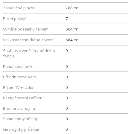
2
Zastavěná plocha
208 m
Počet pokojů
7
2
Výměra pozemku celkem
664 m
2
Velikost technického zázemí
664 m
Souhlas s vynětím z půdního
0
fondu
Památková péče
0
Přírodní rezervace
0
Příjem TV + rádio
0
Bezpečnostní zařízení
0
Břemeno z nájmu
0
Samostatný přístup
0
Geologický průzkum
0