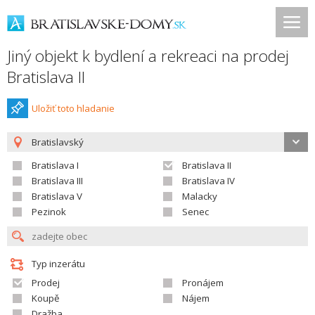
Jiný objekt k bydlení a rekreaci na prodej
Bratislava II
Uložiť toto hladanie
Bratislavský
Bratislava I
Bratislava II
Bratislava III
Bratislava IV
Bratislava V
Malacky
Pezinok
Senec
Typ inzerátu
Prodej
Pronájem
Koupě
Nájem
Dražba