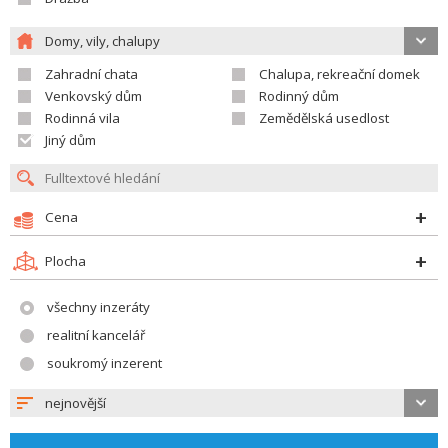
Domy, vily, chalupy
Zahradní chata
Chalupa, rekreační domek
Venkovský dům
Rodinný dům
Rodinná vila
Zemědělská usedlost
Jiný dům
Cena
Plocha
všechny inzeráty
realitní kancelář
soukromý inzerent
nejnovější