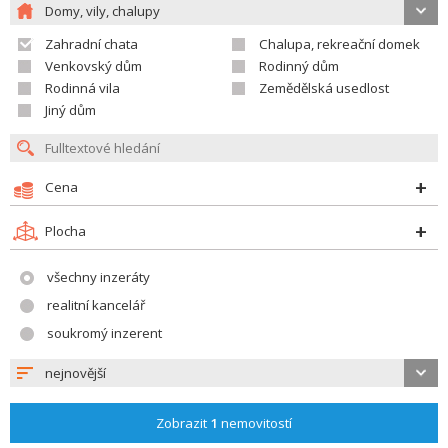
Domy, vily, chalupy
Zahradní chata
Chalupa, rekreační domek
Venkovský dům
Rodinný dům
Rodinná vila
Zemědělská usedlost
Jiný dům
Cena
Plocha
všechny inzeráty
realitní kancelář
soukromý inzerent
nejnovější
Zobrazit
1
nemovitostí