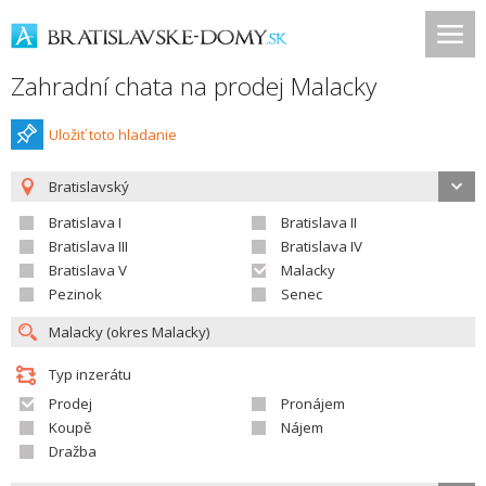
Zahradní chata na prodej Malacky
Uložiť toto hladanie
Bratislavský
Bratislava I
Bratislava II
Bratislava III
Bratislava IV
Bratislava V
Malacky
Pezinok
Senec
Typ inzerátu
Prodej
Pronájem
Koupě
Nájem
Dražba