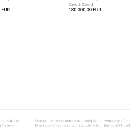
Závod
,
Závod
0
EUR
180 000,00
EUR
odej Malacky
Chalupa, rekreační domek na prodej Malacky
Venkovský dům n
j Malacky
Bývalá polnohosp. usedlost na prodej Malacky