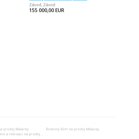
Závod
,
Závod
155 000,00
EUR
a prodej Malacky
Rodinný dům na prodej Malacky
Jiný objekt k bydlení a rekreaci na prodej Malacky