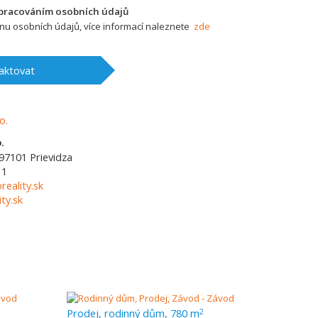
zpracováním osobních údajů
u osobních údajů, více informací naleznete
zde
aktovat
.
97101
Prievidza
11
reality.sk
ty.sk
Prodej, rodinný dům, 780 m
2