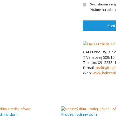
Souhlasím se 
Dbáme na ochran
Kont
HALO reality, s.r.o
T.Vansovej 509/15
Telefon:
09152384
E-mail:
reality@halo
Web:
www.haloreali
odinný dům
Prodej, rodinný dům