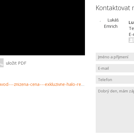
Kontaktovat 
Lu
Te
E-
uložit PDF
https://www.haloreality.sk/zavod/predaj-rodinny-dom-zavod---znizena-cena---exkluzivne-halo-reality/70429