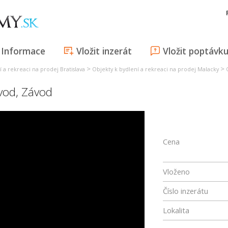
Informace
Vložit inzerát
Vložit poptávk
>
>
 a rekreaci na prodej Bratislava
Objekty k bydlení a rekreaci na prodej Malacky
vod
,
Závod
Cena
Vloženo
Číslo inzerátu
Lokalita