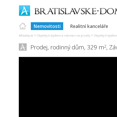
Nemovitosti
Realitní kanceláře
>
>
AReality.sk
Objekty k bydlení a rekreaci na prodej
Objekty k bydlení
Prodej, rodinný dům, 329 m
,
Zá
2