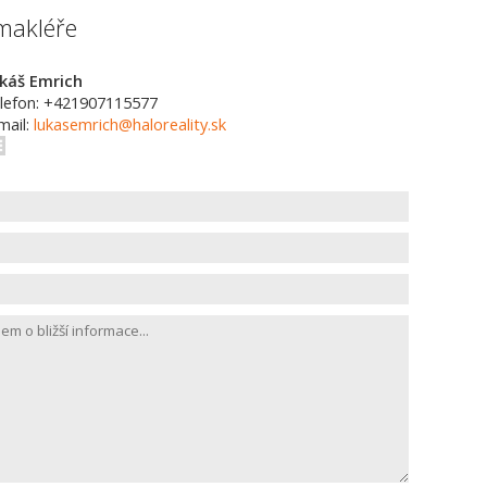
makléře
káš Emrich
lefon: +421907115577
mail:
lukasemrich@haloreality.sk