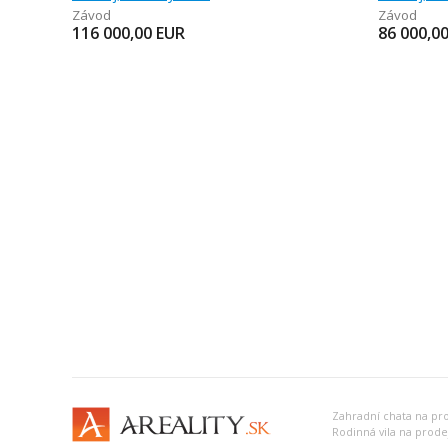
Závod
Závod
116 000,00
EUR
86 000,0
Zahradní chata na pr
Rodinná vila na prode