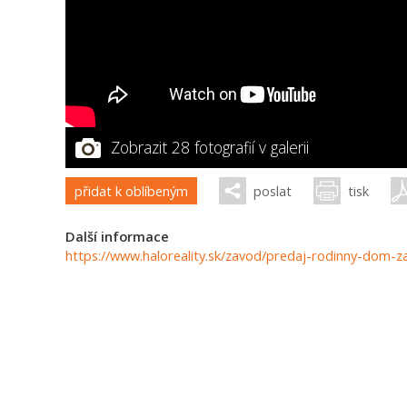
Zobrazit 28 fotografií v galerii
přidat k oblíbeným
poslat
tisk
Další informace