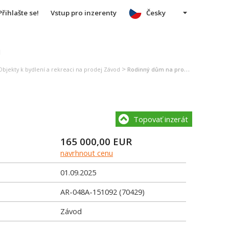
Přihlašte se!
Vstup pro inzerenty
Česky
u
>
Objekty k bydlení a rekreaci na prodej Závod
Rodinný dům na prodej Závod
Topovať inzerát
165 000,00
EUR
navrhnout cenu
01.09.2025
AR-048A-151092 (70429)
Závod