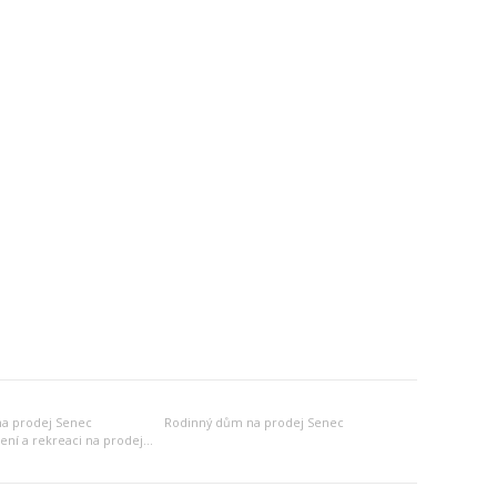
a prodej Senec
Rodinný dům na prodej Senec
Jiný objekt k bydlení a rekreaci na prodej Senec