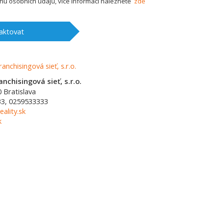
u osobních údajů, více informací naleznete
zde
aktovat
nchisingová sieť, s.r.o.
0
Bratislava
3, 0259533333
ality.sk
k