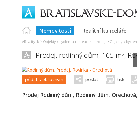
Nemovitosti
Realitní kanceláře
>
>
AReality.sk
Objekty k bydlení a rekreaci na prodej
Objekty k bydlení
Prodej, rodinný dům, 165 m
,
Ro
2
přidat k oblíbeným
poslat
tisk
Prodej Rodinný dům, Rodinný dům, Orechová,