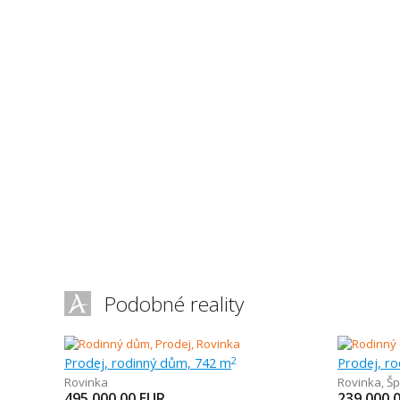
Podobné reality
Prodej, rodinný dům, 742 m
Prodej, r
2
Rovinka
Rovinka
,
Šp
495 000,00
EUR
239 000,