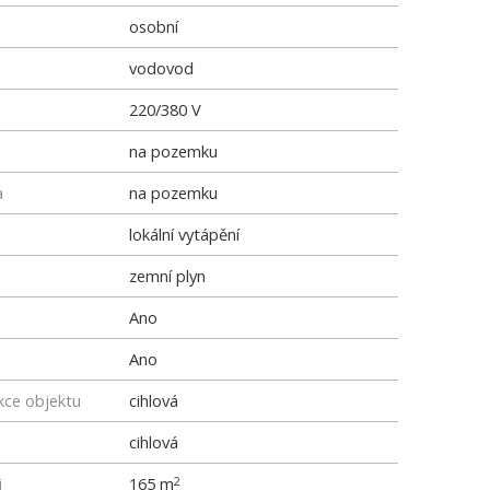
osobní
vodovod
220/380 V
na pozemku
a
na pozemku
lokální vytápění
zemní plyn
Ano
Ano
kce objektu
cihlová
cihlová
i
165 m
2