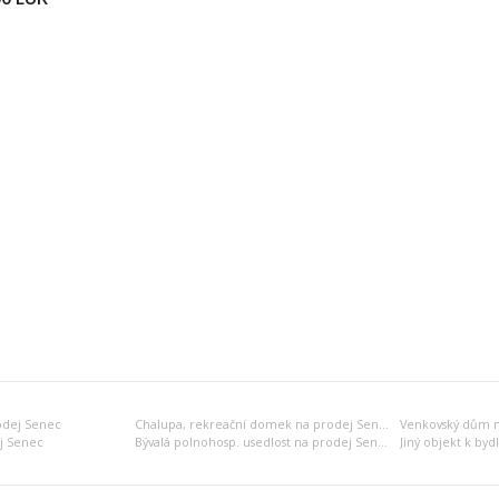
odej Senec
Chalupa, rekreační domek na prodej Senec
Venkovský dům n
j Senec
Bývalá polnohosp. usedlost na prodej Senec