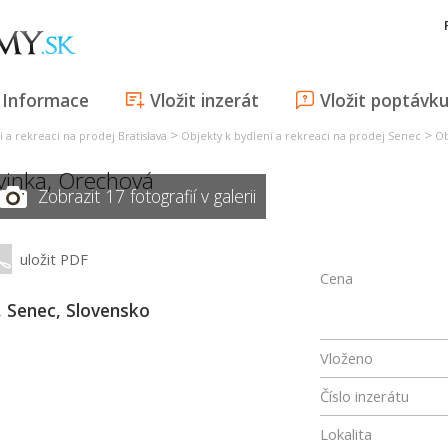
Informace
Vložit inzerát
Vložit poptávk
>
>
 a rekreaci na prodej Bratislava
Objekty k bydlení a rekreaci na prodej Senec
Ob
vinka
,
Orechová
Zobrazit 17 fotografií v galerii
uložit PDF
Cena
 Senec, Slovensko
Vloženo
Číslo inzerátu
Lokalita