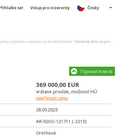
Přihlašte se!
Vstup pro inzerenty
Česky
u
>
jekty k bydlení a rekreaci na prodej Rovinka
Rodinný dům na prodej Rovinka
Topovať inzerát
369 000,00
EUR
vrátane provízie, možnosť HÚ
navrhnout cenu
28.05.2025
AR-02O2-121711 (-2213)
Orechová