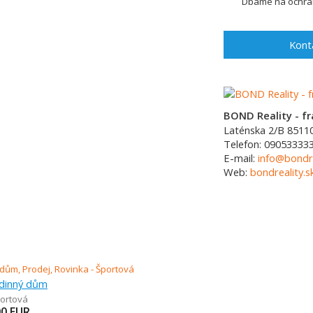
Dbáme na ochran
Kont
BOND Reality - fra
Laténska 2/B
8511
Telefon:
090533333
E-mail:
info@bondre
Web:
bondreality.s
odinný dům
ortová
00
EUR