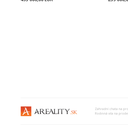
Zahradní chata na pr
Rodinná vila na prode