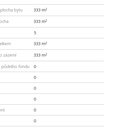
 plocha bytu
333 m
2
locha
333 m
2
5
elkem
333 m
2
ho zázemí
333 m
2
z půdního fondu
0
0
0
0
ení
0
0