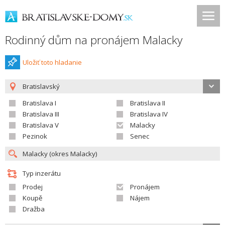
Rodinný dům na pronájem Malacky
Uložiť toto hladanie
Bratislavský
Bratislava I
Bratislava II
Bratislava III
Bratislava IV
Bratislava V
Malacky
Pezinok
Senec
Typ inzerátu
Prodej
Pronájem
Koupě
Nájem
Dražba