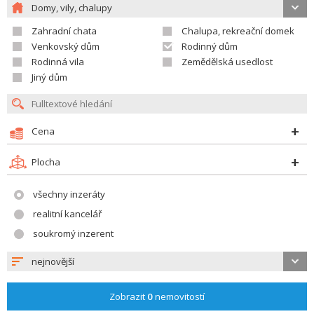
Domy, vily, chalupy
Zahradní chata
Chalupa, rekreační domek
Venkovský dům
Rodinný dům
Rodinná vila
Zemědělská usedlost
Jiný dům
Cena
Plocha
všechny inzeráty
realitní kancelář
soukromý inzerent
nejnovější
Zobrazit
0
nemovitostí