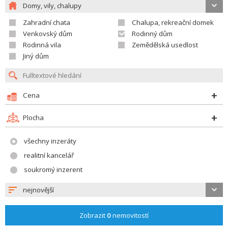
Domy, vily, chalupy
Zahradní chata
Chalupa, rekreační domek
Venkovský dům
Rodinný dům
Rodinná vila
Zemědělská usedlost
Jiný dům
Cena
Plocha
všechny inzeráty
realitní kancelář
soukromý inzerent
nejnovější
Zobrazit
0
nemovitostí