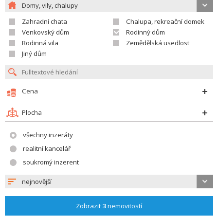
Domy, vily, chalupy
Zahradní chata
Chalupa, rekreační domek
Venkovský dům
Rodinný dům
Rodinná vila
Zemědělská usedlost
Jiný dům
Cena
Plocha
všechny inzeráty
realitní kancelář
soukromý inzerent
nejnovější
Zobrazit
3
nemovitostí