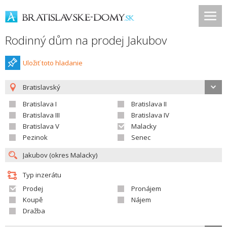
Rodinný dům na prodej Jakubov
Uložiť toto hladanie
Bratislavský
Bratislava I
Bratislava II
Bratislava III
Bratislava IV
Bratislava V
Malacky
Pezinok
Senec
Typ inzerátu
Prodej
Pronájem
Koupě
Nájem
Dražba