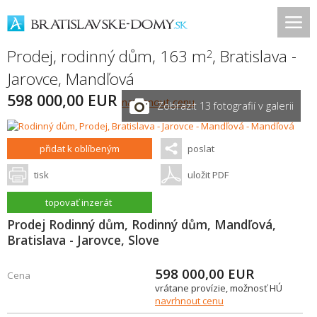
Prodej, rodinný dům, 163 m
,
Bratislava -
2
Jarovce
,
Mandľová
598 000,00 EUR
navrhnout cenu
Zobrazit 13 fotografií v galerii
přidat k oblíbeným
poslat
tisk
uložit PDF
topovať inzerát
Prodej Rodinný dům, Rodinný dům, Mandľová,
Bratislava - Jarovce, Slove
598 000,00
EUR
Cena
vrátane provízie, možnosť HÚ
navrhnout cenu