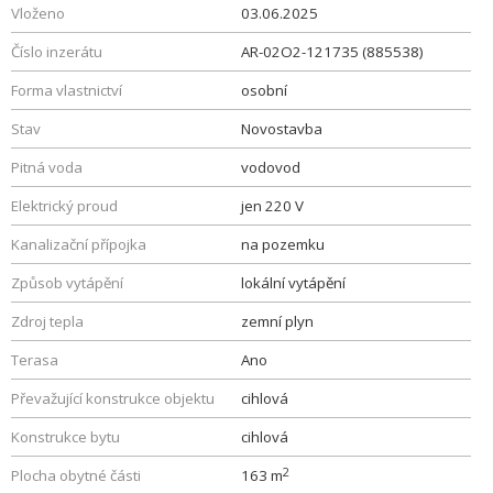
Vloženo
03.06.2025
Číslo inzerátu
AR-02O2-121735 (885538)
Forma vlastnictví
osobní
Stav
Novostavba
Pitná voda
vodovod
Elektrický proud
jen 220 V
Kanalizační přípojka
na pozemku
Způsob vytápění
lokální vytápění
Zdroj tepla
zemní plyn
Terasa
Ano
Převažující konstrukce objektu
cihlová
Konstrukce bytu
cihlová
2
Plocha obytné části
163 m