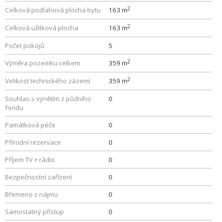
2
Celková podlahová plocha bytu
163 m
2
Celková užitková plocha
163 m
Počet pokojů
5
2
Výměra pozemku celkem
359 m
2
Velikost technického zázemí
359 m
Souhlas s vynětím z půdního
0
fondu
Památková péče
0
Přírodní rezervace
0
Příjem TV + rádio
0
Bezpečnostní zařízení
0
Břemeno z nájmu
0
Samostatný přístup
0