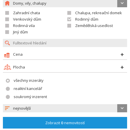
Domy, vily, chalupy
Zahradní chata
Chalupa, rekreační domek
Venkovský dům
Rodinný dům
Rodinná vila
Zemědělská usedlost
Jiný dům
Cena
Plocha
všechny inzeráty
realitní kancelář
soukromý inzerent
nejnovější
Zobrazit
0
nemovitostí