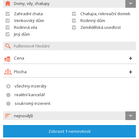
Domy, vily, chalupy
Zahradní chata
Chalupa, rekreační domek
Venkovský dům
Rodinný dům
Rodinná vila
Zemědělská usedlost
Jiný dům
Cena
Plocha
všechny inzeráty
realitní kancelář
soukromý inzerent
nejnovější
Zobrazit
1
nemovitostí