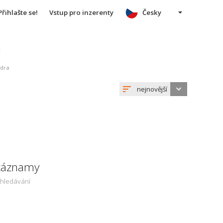
Přihlašte se!
Vstup pro inzerenty
Česky
u
odra
nejnovější
 záznamy
yhledávání