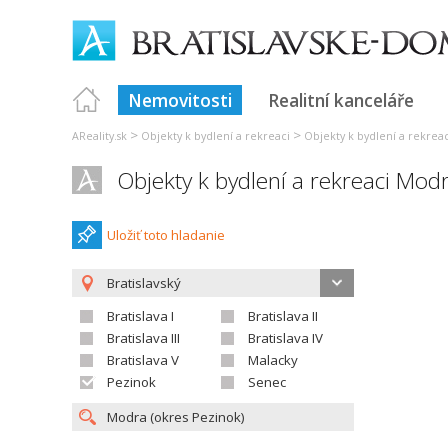
Nemovitosti
Realitní kanceláře
>
>
AReality.sk
Objekty k bydlení a rekreaci
Objekty k bydlení a rekreac
Objekty k bydlení a rekreaci Mod
Uložiť toto hladanie
Bratislavský
Bratislava I
Bratislava II
Bratislava III
Bratislava IV
Bratislava V
Malacky
Pezinok
Senec