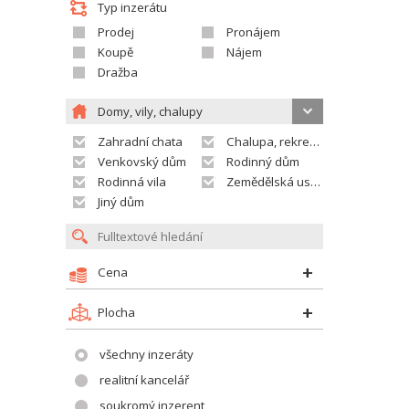
Typ inzerátu
Prodej
Pronájem
Koupě
Nájem
Dražba
Domy, vily, chalupy
Zahradní chata
Chalupa, rekreační domek
Venkovský dům
Rodinný dům
Rodinná vila
Zemědělská usedlost
Jiný dům
Cena
Plocha
všechny inzeráty
realitní kancelář
soukromý inzerent