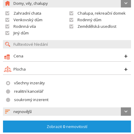
Domy, vily, chalupy
Zahradní chata
Chalupa, rekreační domek
Venkovský dům
Rodinný dům
Rodinná vila
Zemědělská usedlost
Jiný dům
Cena
Plocha
všechny inzeráty
realitní kancelář
soukromý inzerent
nejnovější
Zobrazit
0
nemovitostí