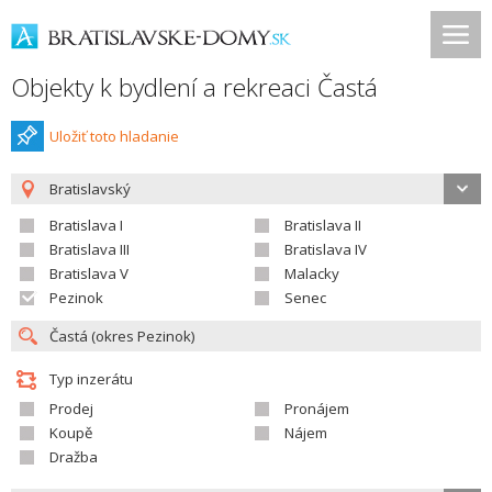
Objekty k bydlení a rekreaci Častá
Uložiť toto hladanie
Bratislavský
Bratislava I
Bratislava II
Bratislava III
Bratislava IV
Bratislava V
Malacky
Pezinok
Senec
Typ inzerátu
Prodej
Pronájem
Koupě
Nájem
Dražba