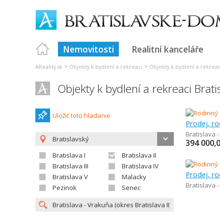
Nemovitosti
Realitní kanceláře
>
>
AReality.sk
Objekty k bydlení a rekreaci
Objekty k bydlení a rekreac
Objekty k bydlení a rekreaci Brati
Uložiť toto hladanie
Prodej, r
Bratislava 
Bratislavský
394 000,
Bratislava I
Bratislava II
Bratislava III
Bratislava IV
Prodej, r
Bratislava V
Malacky
Bratislava 
Pezinok
Senec