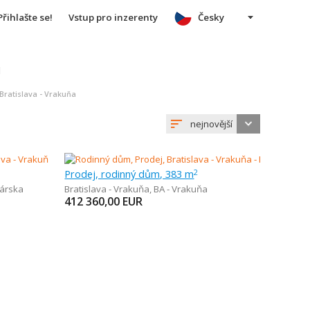
Přihlašte se!
Vstup pro inzerenty
Česky
u
 Bratislava - Vrakuňa
nejnovější
Prodej, rodinný dům, 383 m
2
árska
Bratislava - Vrakuňa
,
BA - Vrakuňa
412 360,00
EUR