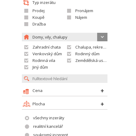
Typ inzerátu
Prodej
Pronájem
Koupě
Nájem
Dražba
Domy, vily, chalupy
Zahradní chata
Chalupa, rekreační domek
Venkovský dům
Rodinný dům
Rodinná vila
Zemědělská usedlost
Jiný dům
Cena
Plocha
všechny inzeráty
realitní kancelář
soukromý inzerent