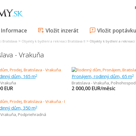
Informace
Vložit inzerát
Vložit poptávk
>
>
i Bratislava
Objekty k bydlení a rekreaci Bratislava II
Objekty k bydlení a rekreaci
slava - Vrakuňa
odinný dům, 165 m
Pronájem, rodinný dům, 65 m
2
2
- Vrakuňa
Bratislava - Vrakuňa
,
Poľnohospod
00
EUR
2 000,00
EUR/měsíc
odinný dům, 350 m
2
- Vrakuňa
,
Podpriehradná