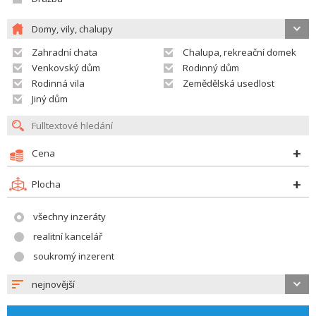
Domy, vily, chalupy
Zahradní chata
Chalupa, rekreační domek
Venkovský dům
Rodinný dům
Rodinná vila
Zemědělská usedlost
Jiný dům
Cena
Plocha
všechny inzeráty
realitní kancelář
soukromý inzerent
nejnovější