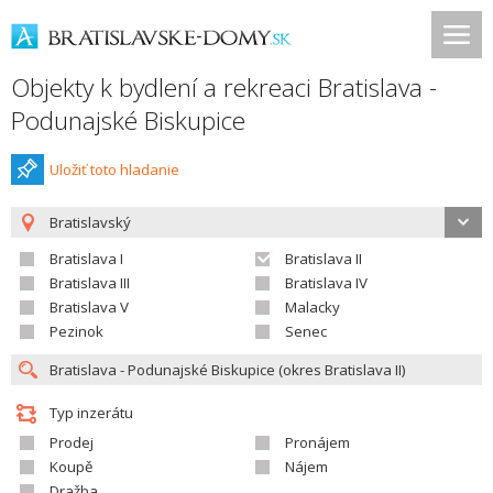
Objekty k bydlení a rekreaci Bratislava -
Podunajské Biskupice
Uložiť toto hladanie
Bratislavský
Bratislava I
Bratislava II
Bratislava III
Bratislava IV
Bratislava V
Malacky
Pezinok
Senec
Typ inzerátu
Prodej
Pronájem
Koupě
Nájem
Dražba