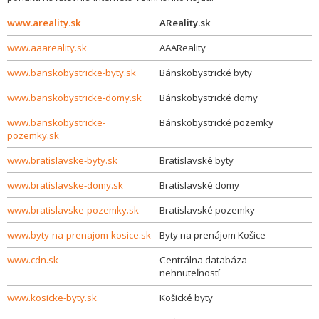
www.areality.sk
AReality.sk
www.aaareality.sk
AAAReality
www.banskobystricke-byty.sk
Bánskobystrické byty
www.banskobystricke-domy.sk
Bánskobystrické domy
www.banskobystricke-
Bánskobystrické pozemky
pozemky.sk
www.bratislavske-byty.sk
Bratislavské byty
www.bratislavske-domy.sk
Bratislavské domy
www.bratislavske-pozemky.sk
Bratislavské pozemky
www.byty-na-prenajom-kosice.sk
Byty na prenájom Košice
www.cdn.sk
Centrálna databáza
nehnuteľností
www.kosicke-byty.sk
Košické byty