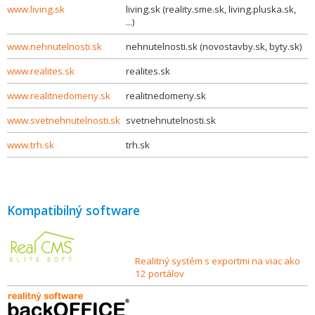
www.living.sk
living.sk (reality.sme.sk, living.pluska.sk,
...)
www.nehnutelnosti.sk
nehnutelnosti.sk (novostavby.sk, byty.sk)
www.realites.sk
realites.sk
www.realitnedomeny.sk
realitnedomeny.sk
www.svetnehnutelnosti.sk
svetnehnutelnosti.sk
www.trh.sk
trh.sk
Kompatibilný software
Realitný systém s exportmi na viac ako
12 portálov