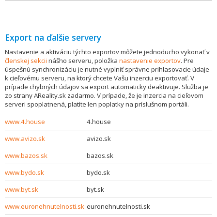
Export na ďalšie servery
Nastavenie a aktiváciu týchto exportov môžete jednoducho vykonať v
členskej sekcii
nášho serveru, položka
nastavenie exportov
. Pre
úspešnú synchronizáciu je nutné vyplniť správne prihlasovacie údaje
k cieľovému serveru, na ktorý chcete Vašu inzerciu exportovať. V
prípade chybných údajov sa export automaticky deaktivuje. Služba je
zo strany AReality.sk zadarmo. V prípade, že je inzercia na cieľovom
serveri spoplatnená, platíte len poplatky na príslušnom portáli.
www.4.house
4.house
www.avizo.sk
avizo.sk
www.bazos.sk
bazos.sk
www.bydo.sk
bydo.sk
www.byt.sk
byt.sk
www.euronehnutelnosti.sk
euronehnutelnosti.sk