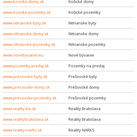
www.kosicke-domy.sk
Košické domy
www.kosicke-pozemky.sk
Košické pozemky
www.nitrianske-byty.sk
Nitrianske byty
www.nitrianske-domy.sk
Nitrianske domy
www.nitrianske-pozemky.sk
Nitrianske pozemky
www.novebyvanie.eu
Nové bývanie
www.pozemky-predaj.sk
Pozemky na predaj
www.presovske-byty.sk
Prešovské byty
www.presovske-domy.sk
Prešovské domy
www.presovske-pozemky.sk
Prešovské pozemky
www.reality-ba.sk
Reality Bratislava
www.realitybratislava.sk
Reality Bratislava
www.reality-narks.sk
Reality NARKS