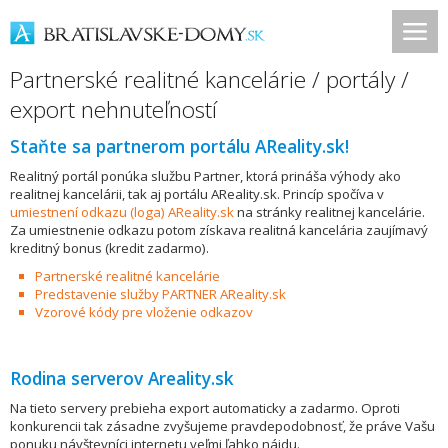
Partnerské realitné kancelárie / portály /
export nehnuteľností
Staňte sa partnerom portálu AReality.sk!
Realitný portál ponúka službu Partner, ktorá prináša výhody ako
realitnej kancelárii, tak aj portálu AReality.sk. Princíp spočíva v
umiestnení odkazu (loga) AReality.sk
na stránky realitnej kancelárie.
Za umiestnenie odkazu potom získava realitná kancelária zaujímavý
kreditný bonus (kredit zadarmo).
Partnerské realitné kancelárie
Predstavenie služby PARTNER AReality.sk
Vzorové kódy pre vloženie odkazov
Rodina serverov Areality.sk
Na tieto servery prebieha export automaticky a zadarmo. Oproti
konkurencii tak zásadne zvyšujeme pravdepodobnosť, že práve Vašu
ponuku návštevníci internetu veľmi ľahko nájdu.