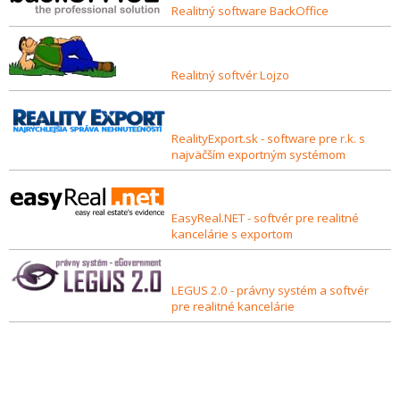
Realitný software BackOffice
Realitný softvér Lojzo
RealityExport.sk - software pre r.k. s
najväčším exportným systémom
EasyReal.NET - softvér pre realitné
kancelárie s exportom
LEGUS 2.0 - právny systém a softvér
pre realitné kancelárie