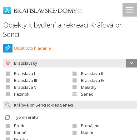
Objekty k bydlení a rekreaci Kráľová pri
Senci
Uložiť toto hladanie
Bratislavský
Bratislava I
Bratislava II
Bratislava III
Bratislava IV
Bratislava V
Malacky
Pezinok
Senec
Typ inzerátu
Prodej
Pronájem
Koupě
Nájem
Dražba