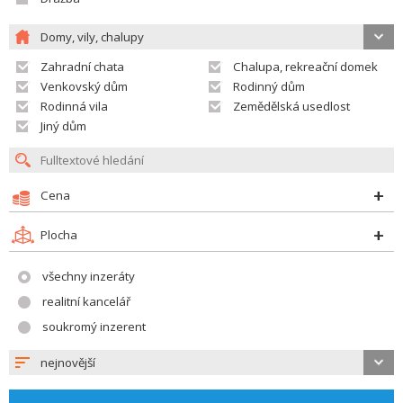
Domy, vily, chalupy
Zahradní chata
Chalupa, rekreační domek
Venkovský dům
Rodinný dům
Rodinná vila
Zemědělská usedlost
Jiný dům
Cena
Plocha
všechny inzeráty
realitní kancelář
soukromý inzerent
nejnovější