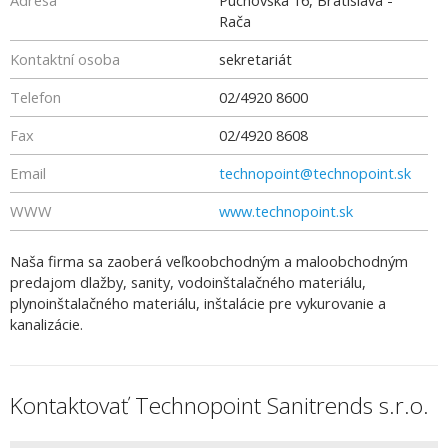
Adresa
Púchovská 16, Bratislava -
Rača
Kontaktní osoba
sekretariát
Telefon
02/4920 8600
Fax
02/4920 8608
Email
technopoint@technopoint.sk
WWW
www.technopoint.sk
Naša firma sa zaoberá veľkoobchodným a maloobchodným
predajom dlažby, sanity, vodoinštalačného materiálu,
plynoinštalačného materiálu, inštalácie pre vykurovanie a
kanalizácie.
Kontaktovať Technopoint Sanitrends s.r.o.